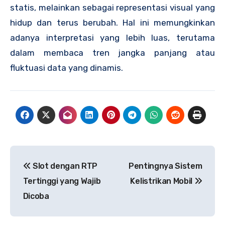
statis, melainkan sebagai representasi visual yang
hidup dan terus berubah. Hal ini memungkinkan
adanya interpretasi yang lebih luas, terutama
dalam membaca tren jangka panjang atau
fluktuasi data yang dinamis.
Navigasi
Slot dengan RTP
Pentingnya Sistem
pos
Tertinggi yang Wajib
Kelistrikan Mobil
Dicoba