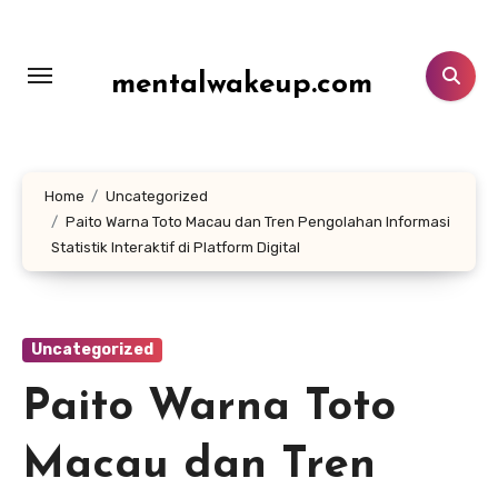
Lewati
ke
konten
mentalwakeup.com
Home
Uncategorized
Paito Warna Toto Macau dan Tren Pengolahan Informasi
Statistik Interaktif di Platform Digital
Uncategorized
Paito Warna Toto
Macau dan Tren