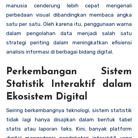
manusia cenderung lebih cepat mengenali
perbedaan visual dibandingkan membaca angka
satu per satu. Oleh karena itu, penggunaan warna
dalam pengolahan data menjadi salah satu
strategi penting dalam meningkatkan efisiensi
analisis informasi di berbagai bidang digital.
Perkembangan Sistem
Statistik Interaktif dalam
Ekosistem Digital
Seiring berkembangnya teknologi, sistem statistik
tidak lagi hanya disajikan dalam bentuk tabel
statis atau laporan teks. Kini, banyak platform
digital mengadopsi pendekatan interaktif yang