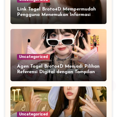
Link Togel Broto4D Mempermudah
Pengguna Menemukan Informasi
Melalui Akses yang Stabil
Uncategorized
Agen Togel Broto4D Menjadi Pilihan
Referensi Digital dengan Tampilan
yang Lebih Efisien
Uncategorized