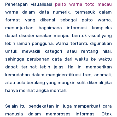
Penerapan visualisasi
paito warna toto macau
warna dalam data numerik, termasuk dalam
format yang dikenal sebagai paito warna,
menunjukkan bagaimana informasi kompleks
dapat disederhanakan menjadi bentuk visual yang
lebih ramah pengguna. Warna tertentu digunakan
untuk mewakili kategori atau rentang nilai,
sehingga perubahan data dari waktu ke waktu
dapat terlihat lebih jelas. Hal ini memberikan
kemudahan dalam mengidentifikasi tren, anomali,
atau pola berulang yang mungkin sulit dikenali jika
hanya melihat angka mentah.
Selain itu, pendekatan ini juga memperkuat cara
manusia dalam memproses informasi. Otak