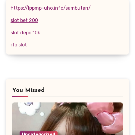
https://lppmp-uho.info/sambutan/
slot bet 200
slot depo 10k
rtp slot
You Missed
Uncategorized