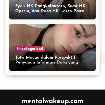
Syair HK Pangkalantoto, Syair HK
Opesia, dan Data HK Lotto Paito
dalam Satu Pembahasan Lengkap
Uncategorized
Toto Macau dalam Perspektif
Penyajian Informasi Data yang
Lebih Sistematis
mentalwakeup.com