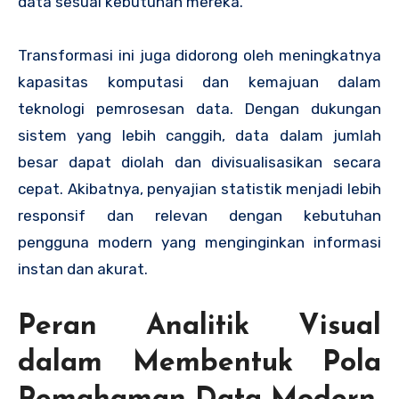
data sesuai kebutuhan mereka.
Transformasi ini juga didorong oleh meningkatnya
kapasitas komputasi dan kemajuan dalam
teknologi pemrosesan data. Dengan dukungan
sistem yang lebih canggih, data dalam jumlah
besar dapat diolah dan divisualisasikan secara
cepat. Akibatnya, penyajian statistik menjadi lebih
responsif dan relevan dengan kebutuhan
pengguna modern yang menginginkan informasi
instan dan akurat.
Peran Analitik Visual
dalam Membentuk Pola