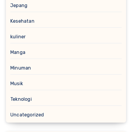
Jepang
Kesehatan
kuliner
Manga
Minuman
Musik
Teknologi
Uncategorized