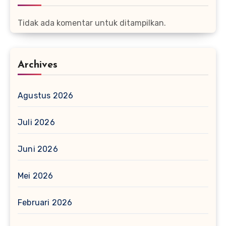
Tidak ada komentar untuk ditampilkan.
Archives
Agustus 2026
Juli 2026
Juni 2026
Mei 2026
Februari 2026