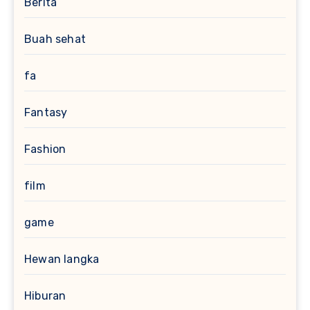
Berita
Buah sehat
fa
Fantasy
Fashion
film
game
Hewan langka
Hiburan