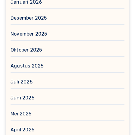
Januari 2026
Desember 2025
November 2025
Oktober 2025
Agustus 2025
Juli 2025
Juni 2025
Mei 2025
April 2025