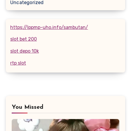
Uncategorized
https://lppmp-uho.info/sambutan/
slot bet 200
slot depo 10k
rtp slot
You Missed