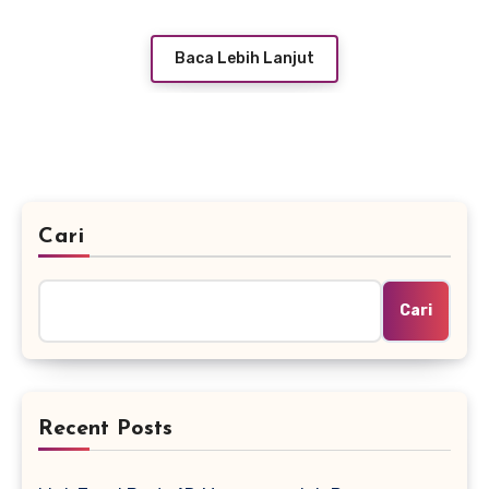
Baca Lebih Lanjut
Cari
Cari
Recent Posts