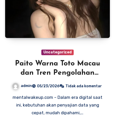
Uncategorized
Paito Warna Toto Macau
dan Tren Pengolahan
Informasi Statistik
admin
05/23/2026
Tidak ada komentar
Interaktif di Platform
mentalwakeup.com – Dalam era digital saat
Digital
ini, kebutuhan akan penyajian data yang
cepat, mudah dipahami,…