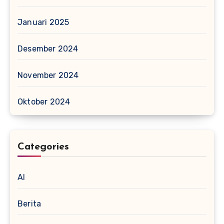
Januari 2025
Desember 2024
November 2024
Oktober 2024
Categories
AI
Berita