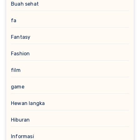
Buah sehat
fa
Fantasy
Fashion
film
game
Hewan langka
Hiburan
Informasi