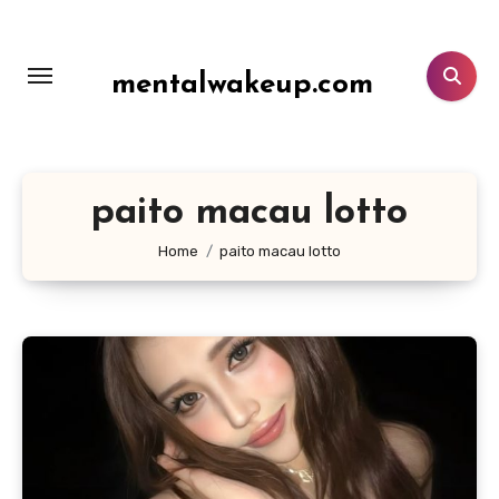
Lewati
ke
konten
mentalwakeup.com
paito macau lotto
Home
paito macau lotto