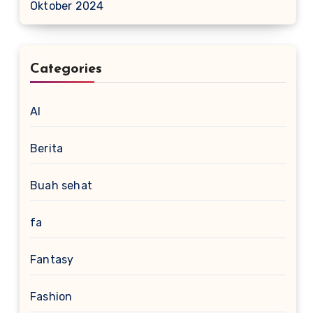
Oktober 2024
Categories
AI
Berita
Buah sehat
fa
Fantasy
Fashion