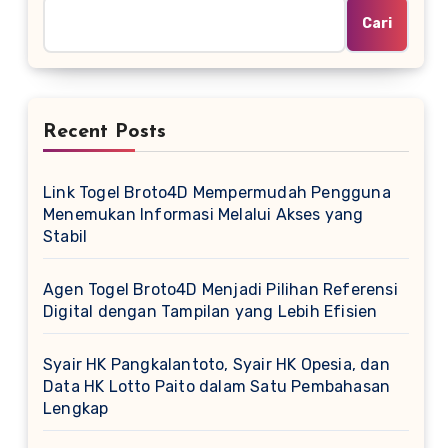
Cari
Recent Posts
Link Togel Broto4D Mempermudah Pengguna
Menemukan Informasi Melalui Akses yang
Stabil
Agen Togel Broto4D Menjadi Pilihan Referensi
Digital dengan Tampilan yang Lebih Efisien
Syair HK Pangkalantoto, Syair HK Opesia, dan
Data HK Lotto Paito dalam Satu Pembahasan
Lengkap