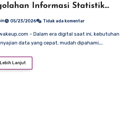
olahan Informasi Statistik
raktif di Platform Digital
in
05/23/2026
Tidak ada komentar
nyajian data yang cepat, mudah dipahami,…
Lebih Lanjut