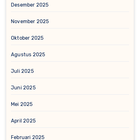
Desember 2025
November 2025
Oktober 2025
Agustus 2025
Juli 2025
Juni 2025
Mei 2025
April 2025
Februari 2025