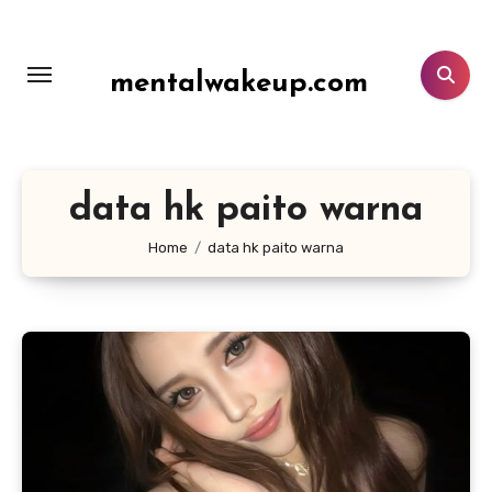
Lewati
ke
konten
mentalwakeup.com
data hk paito warna
Home
data hk paito warna