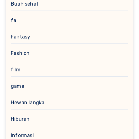
Buah sehat
fa
Fantasy
Fashion
film
game
Hewan langka
Hiburan
Informasi