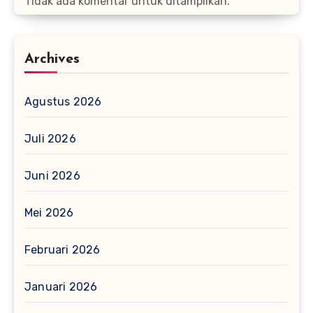
Tidak ada komentar untuk ditampilkan.
Archives
Agustus 2026
Juli 2026
Juni 2026
Mei 2026
Februari 2026
Januari 2026