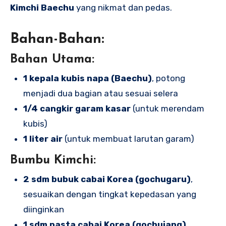
Kimchi Baechu
yang nikmat dan pedas.
Bahan-Bahan:
Bahan Utama:
1 kepala kubis napa (Baechu)
, potong
menjadi dua bagian atau sesuai selera
1/4 cangkir garam kasar
(untuk merendam
kubis)
1 liter air
(untuk membuat larutan garam)
Bumbu Kimchi:
2 sdm bubuk cabai Korea (gochugaru)
,
sesuaikan dengan tingkat kepedasan yang
diinginkan
1 sdm pasta cabai Korea (gochujang)
,