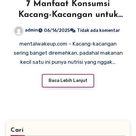
7 Manfaat Konsumsi
Kacang-Kacangan untuk
Tubuh
admin
06/16/2025
Tidak ada komentar
mentalwakeup.com – Kacang-kacangan
sering banget diremehkan, padahal makanan
kecil satu ini punya nutrisi yang nggak…
Baca Lebih Lanjut
Cari