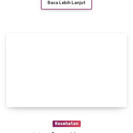
Baca Lebih Lanjut
Kesehatan