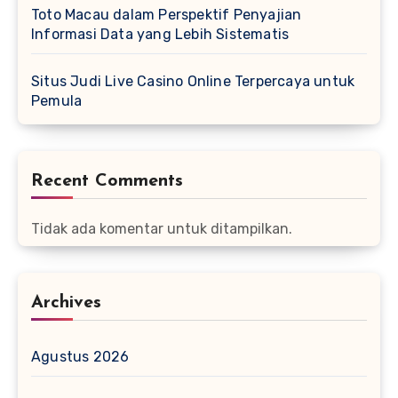
Toto Macau dalam Perspektif Penyajian
Informasi Data yang Lebih Sistematis
Situs Judi Live Casino Online Terpercaya untuk
Pemula
Recent Comments
Tidak ada komentar untuk ditampilkan.
Archives
Agustus 2026