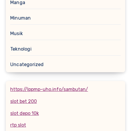
Manga
Minuman
Musik
Teknologi
Uncategorized
https://lppmp-uho.info/sambutan/
slot bet 200
slot depo 10k
rtp slot