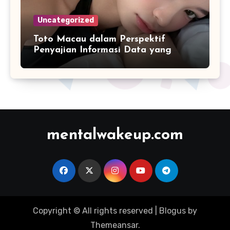
Uncategorized
Toto Macau dalam Perspektif
Penyajian Informasi Data yang
Lebih Sistematis
mentalwakeup.com
Copyright © All rights reserved
|
Blogus
by
Themeansar
.