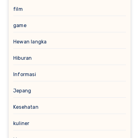
film
game
Hewan langka
Hiburan
Informasi
Jepang
Kesehatan
kuliner