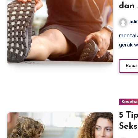
dan
adm
mentalwakeup.com – Banyak orang langsung semangat
gerak w
Baca 
Keseha
5 Ti
Seks