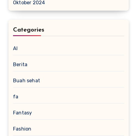
Oktober 2024
Categories
AI
Berita
Buah sehat
fa
Fantasy
Fashion