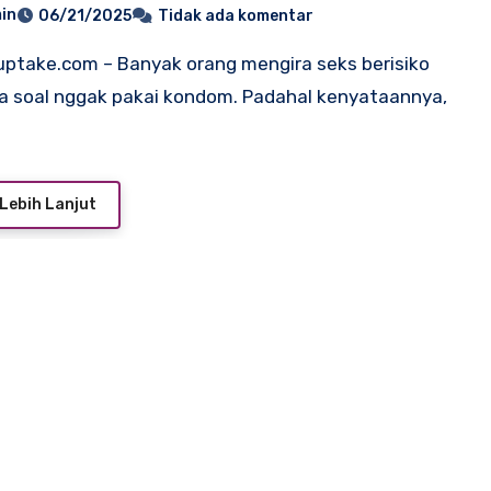
in
06/21/2025
Tidak ada komentar
a soal nggak pakai kondom. Padahal kenyataannya,
Lebih Lanjut