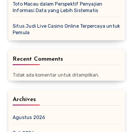
Toto Macau dalam Perspektif Penyajian
Informasi Data yang Lebih Sistematis
Situs Judi Live Casino Online Terpercaya untuk
Pemula
Recent Comments
Tidak ada komentar untuk ditampilkan.
Archives
Agustus 2026