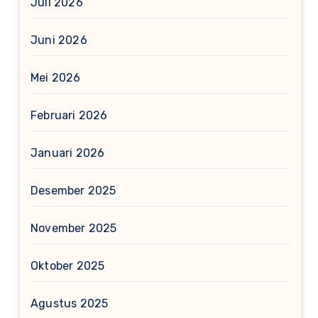
Juli 2026
Juni 2026
Mei 2026
Februari 2026
Januari 2026
Desember 2025
November 2025
Oktober 2025
Agustus 2025