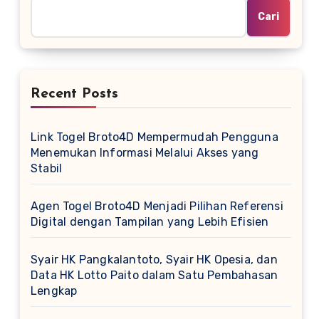
Cari
Recent Posts
Link Togel Broto4D Mempermudah Pengguna
Menemukan Informasi Melalui Akses yang
Stabil
Agen Togel Broto4D Menjadi Pilihan Referensi
Digital dengan Tampilan yang Lebih Efisien
Syair HK Pangkalantoto, Syair HK Opesia, dan
Data HK Lotto Paito dalam Satu Pembahasan
Lengkap