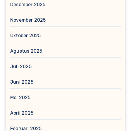
Desember 2025
November 2025
Oktober 2025
Agustus 2025
Juli 2025
Juni 2025
Mei 2025
April 2025
Februari 2025