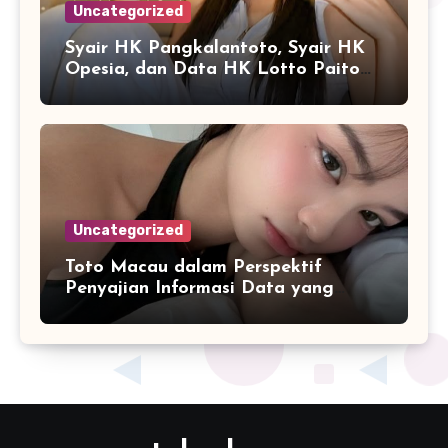
Uncategorized
Syair HK Pangkalantoto, Syair HK
Opesia, dan Data HK Lotto Paito
dalam Satu Pembahasan Lengkap
Uncategorized
Toto Macau dalam Perspektif
Penyajian Informasi Data yang
Lebih Sistematis