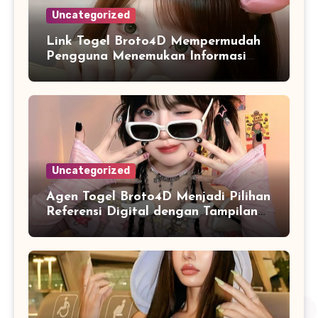
Uncategorized
Link Togel Broto4D Mempermudah
Pengguna Menemukan Informasi
Melalui Akses yang Stabil
Uncategorized
Agen Togel Broto4D Menjadi Pilihan
Referensi Digital dengan Tampilan
yang Lebih Efisien