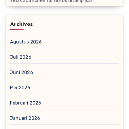
Tidak ada komentar untuk ditampilkan.
Archives
Agustus 2026
Juli 2026
Juni 2026
Mei 2026
Februari 2026
Januari 2026