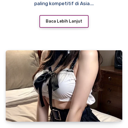
paling kompetitif di Asia.…
Baca Lebih Lanjut