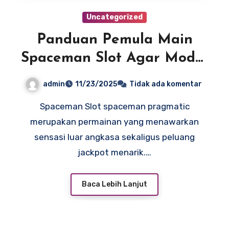
Uncategorized
Panduan Pemula Main
Spaceman Slot Agar Modal
Tetap Aman
admin
11/23/2025
Tidak ada komentar
Spaceman Slot spaceman pragmatic
merupakan permainan yang menawarkan
sensasi luar angkasa sekaligus peluang
jackpot menarik.…
Baca Lebih Lanjut