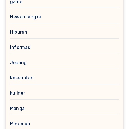
game
Hewan langka
Hiburan
Informasi
Jepang
Kesehatan
kuliner
Manga
Minuman