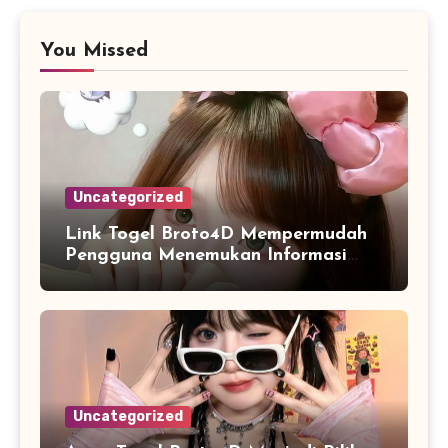
You Missed
Uncategorized
Link Togel Broto4D Mempermudah
Pengguna Menemukan Informasi
Melalui Akses yang Stabil
Uncategorized