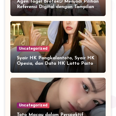
Agen Togel Broto4D Menjadi Pilihan
Referensi Digital dengan Tampilan
yang Lebih Efisien
Uncategorized
Syair HK Pangkalantoto, Syair HK
Opesia, dan Data HK Lotto Paito
dalam Satu Pembahasan Lengkap
Uncategorized
Toto Macau dalam Perspektif