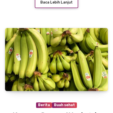
Baca Lebih Lanjut
Berita
Buah sehat