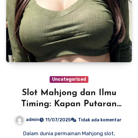
Uncategorized
Slot Mahjong dan Ilmu
Timing: Kapan Putaran
Tepat Bisa Mengubah
admin
11/07/2025
Tidak ada komentar
Segalanya
Dalam dunia permainan Mahjong slot,