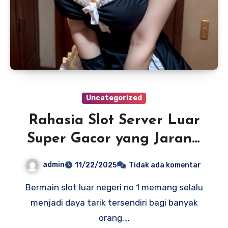
Uncategorized
Rahasia Slot Server Luar
Super Gacor yang Jarang
Diketahui Pemain
admin
11/22/2025
Tidak ada komentar
Bermain slot luar negeri no 1 memang selalu
menjadi daya tarik tersendiri bagi banyak
orang.…