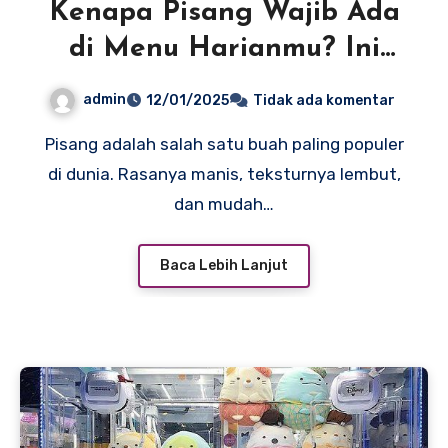
Kenapa Pisang Wajib Ada
di Menu Harianmu? Ini
Alasannya!
admin
12/01/2025
Tidak ada komentar
Pisang adalah salah satu buah paling populer
di dunia. Rasanya manis, teksturnya lembut,
dan mudah…
Baca Lebih Lanjut