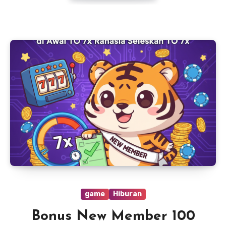
game
Hiburan
Bonus New Member 100