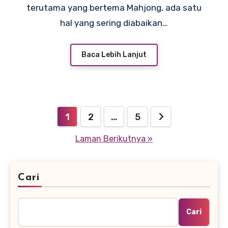
terutama yang bertema Mahjong, ada satu
hal yang sering diabaikan…
Baca Lebih Lanjut
Paginasi
1
2
…
5
pos
Laman Berikutnya »
Cari
Cari